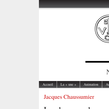
Accueil
La « une »
Animation
Ar
Jacques Chaussumier