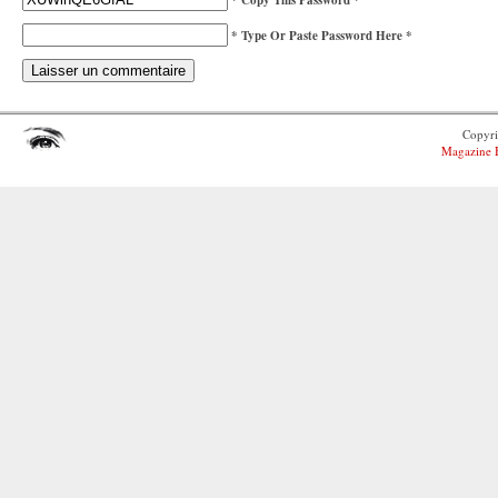
* Copy This Password *
* Type Or Paste Password Here *
Copyr
Magazine B